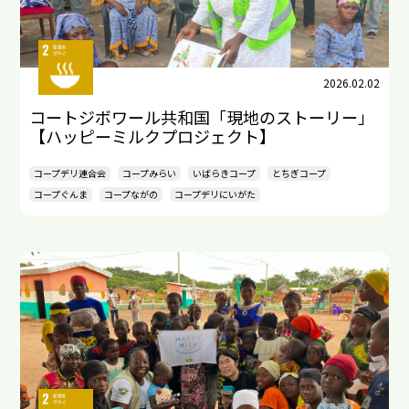
2026.02.02
コートジボワール共和国「現地のストーリー」
【ハッピーミルクプロジェクト】
コープデリ連合会
コープみらい
いばらきコープ
とちぎコープ
コープぐんま
コープながの
コープデリにいがた