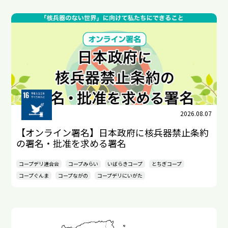
2026.08.07
【オンライン署名】日本政府に核兵器禁止条約
の署名・批准を求める署名
コープデリ連合会
コープみらい
いばらきコープ
とちぎコープ
コープぐんま
コープながの
コープデリにいがた