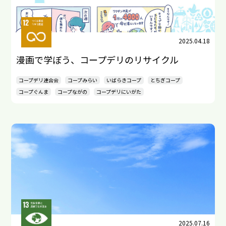
2025.04.18
漫画で学ぼう、コープデリのリサイクル
コープデリ連合会
コープみらい
いばらきコープ
とちぎコープ
コープぐんま
コープながの
コープデリにいがた
2025.07.16