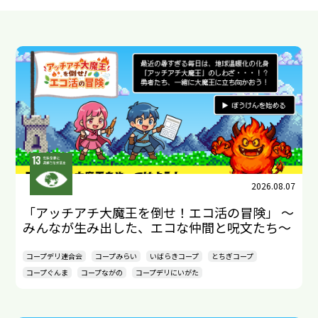
2026.08.07
「アッチアチ大魔王を倒せ！エコ活の冒険」 ～
みんなが生み出した、エコな仲間と呪文たち～
コープデリ連合会
コープみらい
いばらきコープ
とちぎコープ
コープぐんま
コープながの
コープデリにいがた