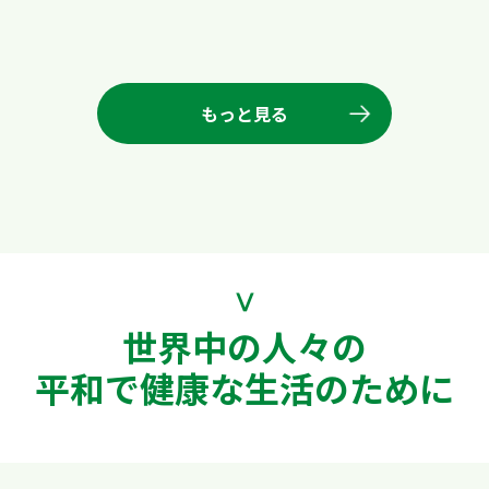
もっと見る
Ⅴ
世界中の人々の
平和で健康な生活のために