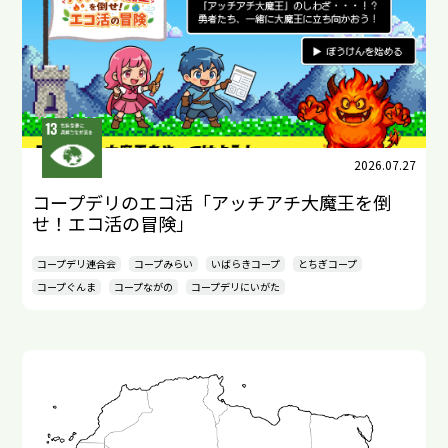
2026.07.27
コープデリのエコ活「アッチアチ大魔王を倒
せ！エコ活の冒険」
コープデリ連合会
コープみらい
いばらきコープ
とちぎコープ
コープぐんま
コープながの
コープデリにいがた