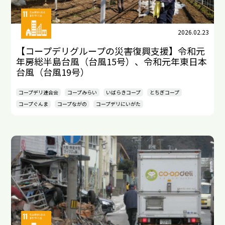
2026.02.23
【コープデリグループの災害復興支援】令和元
年房総半島台風（台風15号）、令和元年東日本
台風（台風19号）
コープデリ連合会
コープみらい
いばらきコープ
とちぎコープ
コープぐんま
コープながの
コープデリにいがた