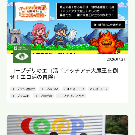
2026.07.27
コープデリのエコ活「アッチアチ大魔王を倒
せ！エコ活の冒険」
コープデリ連合会
コープみらい
いばらきコープ
とちぎコープ
コープぐんま
コープながの
コープデリにいがた