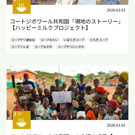
2026.02.02
コートジボワール共和国「現地のストーリー」
【ハッピーミルクプロジェクト】
コープデリ連合会
コープみらい
いばらきコープ
とちぎコープ
コープぐんま
コープながの
コープデリにいがた
2026.02.02