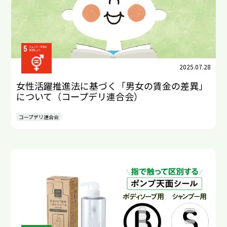
2025.07.28
女性活躍推進法に基づく「男女の賃金の差異」
について（コープデリ連合会）
コープデリ連合会