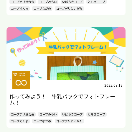
コープデリ連合会
コープみらい
いばらきコープ
とちぎコープ
コープぐんま
コープながの
コープデリにいがた
2022.07.19
作ってみよう！ 牛乳パックでフォトフレー
ム！
コープデリ連合会
コープみらい
いばらきコープ
とちぎコープ
コープぐんま
コープながの
コープデリにいがた