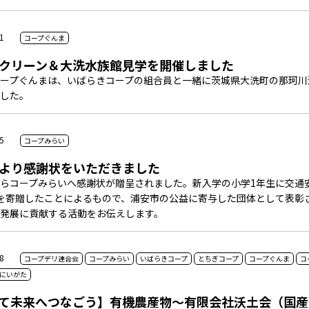
1
コープぐんま
クリーン＆大洗水族館見学を開催しました
ープぐんまは、いばらきコープの組合員と一緒に茨城県大洗町の那珂川
した。
5
コープみらい
より感謝状をいただきました
らコープみらいへ感謝状が贈呈されました。新入学の小学1年生に交通
0枚を寄贈したことによるもので、浦安市の公益に寄与した団体として表
発展に貢献する活動をお伝えします。
8
コープデリ連合会
コープみらい
いばらきコープ
とちぎコープ
コープぐんま
コ
にいがた
て未来へつなごう】有機農産物～有限会社沃土会（国産