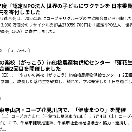
5年度「認定NPO法人 世界の子どもにワクチンを 日本委員
00円を寄付しました
リ連合会は、2025年度にコープデリグループの生協組合員から回収し
 億 3,998 万個分のリサイクル売却益279万9,700円を「認定NPO法人
委員会（JCV）に寄付しました。
0
コープみらい
の楽校（がっこう）in船橋農産物供給センター 「落花
企画2回目を開催しました
日（日）、「やさいの楽校（がっこう）in船橋農産物供給センター」2回
が参加し、成長した落花生を観察し、触れて、学ぶ充実した１日を過ご
1
東寺山店・コープ花見川店で、「健康まつり」を開催
日（土）コープ東寺山店（千葉市若葉区東寺山町）、7月4日（土）コー
台）にて、千葉市健康推進課、千葉市社会福祉協議会と協力・連携し、
た。