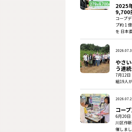
202
9,7
コープデ
プ約 1
を 日本
2026.07.3
やさい
う連続
7月12
組19人
2026.07.2
コープ
6月20
川区作新
催しまし