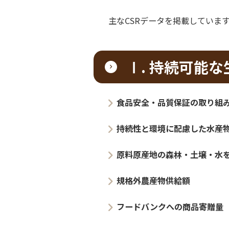
持続性と環境に配慮した水産物
原料原産地の森林・土壌・水を守る、
規格外農産物供給額
フードバンクへの商品寄贈量
お米育ち豚プロジェクト 生産頭数と飼
お米育ち豚プロジェクト 飼料米重量と
美ら島応援もずくプロジェクト 寄付の
佐渡トキ応援お米プロジェクト 寄付の