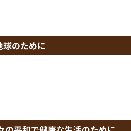
の平和で健康な生活のために
績
て