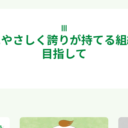
Ⅲ
にやさしく誇りが持てる組
目指して