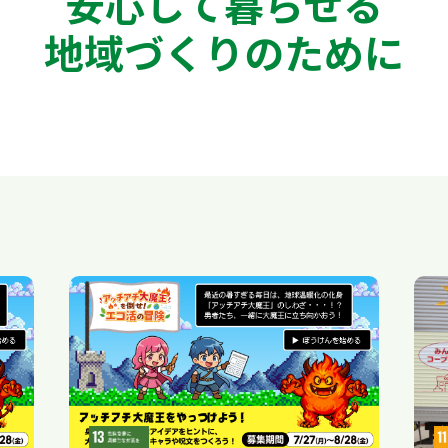
安心して暮らせる
地域づくりのために