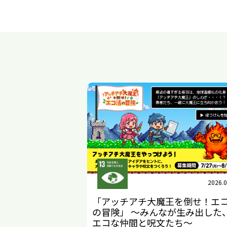
2026.0
「アッチアチ大魔王を倒せ！エ
の冒険」 ～みんなが生み出した
エコな仲間と呪文たち～