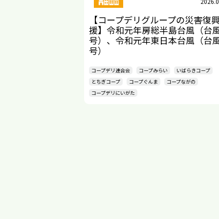
2026.0
【コープデリグループの災害復
援】令和元年房総半島台風（台風
号）、令和元年東日本台風（台風
号）
コープデリ連合会
コープみらい
いばらきコープ
とちぎコープ
コープぐんま
コープながの
コープデリにいがた