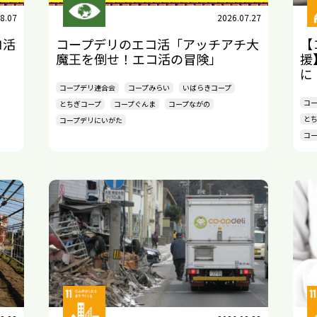
8.07
2026.07.27
コ活
コープデリのエコ活「アッチアチ大
【
、
魔王を倒せ！エコ活の冒険」
援
に
コープデリ連合会
コープみらい
いばらきコープ
コ
とちぎコープ
コープぐんま
コープながの
と
コープデリにいがた
コ