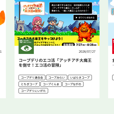
27
2026/06/10
食のバトンがつなぐ、明日への希望
―「買って応援！ほっこりセット」物語
（千葉エリア）
コープみらい