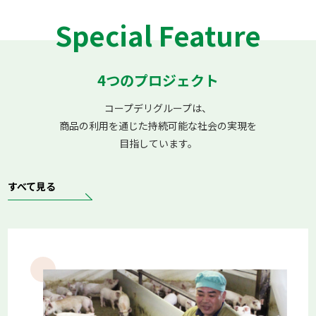
体として表彰されました。地域社会の安全と発展に貢献する
活動をお伝えします。
Special Feature
2026.07.08
コープデリ連合会
コープみらい
4つのプロジェクト
いばらきコープ
とちぎコープ
コープぐんま
コープながの
コープデリにいがた
コープデリグループは、
【食べて未来へつなごう】有機農産物～有限会社沃土会（国
産かぼちゃ 九重栗）～
商品の利用を通じた持続可能な社会の実現を
【食べて未来へつなごう】有機農産物～有限会社沃土会（国
目指しています。
産かぼちゃ 九重栗）～ この記事では、コープデリで取り扱
う「有機農産物」について紹介しています。 コープデリ連
合会
すべて見る
2026.06.22
コープデリ連合会
コープみらい
いばらきコープ
とちぎコープ
コープぐんま
コープながの
コープデリにいがた
【食べて未来へつなごう】有機農産物～紀ノ川農業協同組合
（たまねぎ）～
【食べて未来へつなごう】有機農産物～紀ノ川農業協同組合