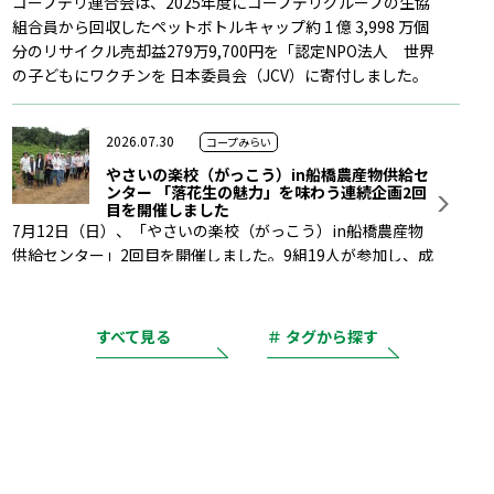
コープデリ連合会は、2025年度にコープデリグループの生協
組合員から回収したペットボトルキャップ約 1 億 3,998 万個
分のリサイクル売却益279万9,700円を「認定NPO法人 世界
の子どもにワクチンを 日本委員会（JCV）に寄付しました。
2026.07.30
コープみらい
やさいの楽校（がっこう）in船橋農産物供給セ
ンター 「落花生の魅力」を味わう連続企画2回
目を開催しました
7月12日（日）、「やさいの楽校（がっこう）in船橋農産物
供給センター」2回目を開催しました。9組19人が参加し、成
長した落花生を観察し、触れて、学ぶ充実した１日を過ごし
ました。
すべて見る
＃ タグから探す
2026.07.15
コープみらい
浦安市より感謝状をいただきました
浦安市からコープみらいへ感謝状が贈呈されま
した。新入学の小学1年生に交通安全ランドセルカバー1,300
枚を寄贈したことによるもので、浦安市の公益に寄与した団