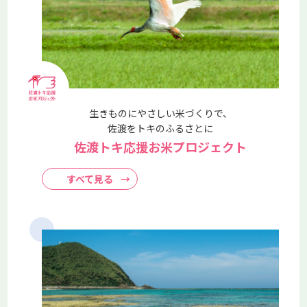
6月4日、第14回コープみらい通常総代会後に「ハッピーミル
クプロジェクト」寄付金贈呈式を開催しました。2025年度寄
付金総額2,245万4,600円を日本ユニセフ協会へ贈呈。アフリ
カの母子栄養改善や子どもたちの支援活動に役立てられます
2026.06.11
コープみらい
2025年度ユニセフ一般募金を贈呈しました
生きものにやさしい米づくりで、
コープみらいでは宅配での注文番号での募金、
佐渡をトキのふるさとに
店頭でのレジや募金箱での募金、組合員による募金活動など
佐渡トキ応援お米プロジェクト
を通じて広く組合員に向けてユニセフ一般募金を呼びかけて
います。
すべて見る
→
2026.06.08
コープみらい
やさいの楽校（がっこう）in 船橋農産物供給セ
ンター 「落花生の魅力」を味わう連続企画1回
目を開催しました
5月17日（日）、「やさいの楽校（がっこう）in 船橋農産物
供給センター」1回目を開催しました。11組23人が参加し、
落花生について学び、すくすく育ってくれることを願いなが