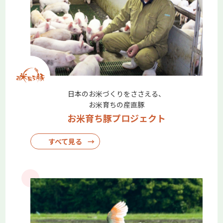
（たまねぎ）～～ この記事では、コープデリで取り扱う
「有機農産物」について紹介しています。 コープデリ連合
会
2026.06.12
コープみらい
みらいひろば君津（コープデリ君津センター）
にて環境出前授業「エコバッグづくり」を実施
しました
日本のお米づくりをささえる、
5月21日（木）、みらいひろば※君津で行われた環境の出前
お米育ちの産直豚
授業「エコバッグづくり」では、組合員8人が参加して楽し
お米育ち豚プロジェクト
く交流。「エコバッグづくり」を通してプラスチックごみの
削減や身近な環境について学び、ステンシル※で絵柄を付け
た自分だけのエコバッグを作りました。
すべて見る
→
2026.06.11
コープデリ連合会
コープみらい
いばらきコープ
とちぎコープ
コープぐんま
コープながの
コープデリにいがた
2025年度ハッピーミルクプロジェクト寄付金贈呈式を開催し
ました