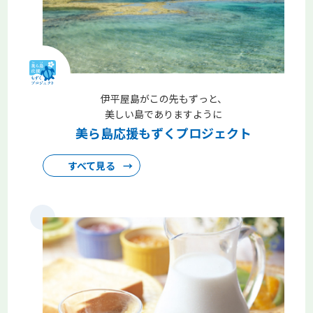
ら種を植えました。 この企画は、生産者と一緒に交流しなが
ら落花生（おおまさり）の種まきから収穫、試食までを体験
することで、ユニークな成長のプロセスや生産者の工夫を学
び、産地や産品をより深く知っていただくことを目的として
います。
伊平屋島がこの先もずっと、
2026.06.05
コープデリ連合会
コープみらい
美しい島でありますように
いばらきコープ
とちぎコープ
コープぐんま
美ら島応援もずくプロジェクト
コープながの
コープデリにいがた
核兵器不拡散条約（NPT）再検討会議に合わせ生協代表団へ
すべて見る
→
コープデリグループから代表者2名が参加