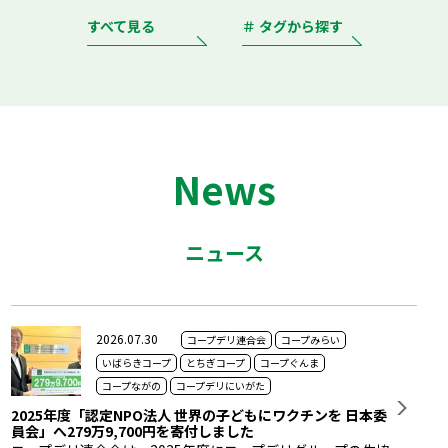
すべて見る
＃ タグから探す
News
ニュース
2026.07.30
コープデリ連合会
コープみらい
いばらきコープ
とちぎコープ
コープぐんま
コープながの
コープデリにいがた
2025年度「認定NPO法人 世界の子どもにワクチンを 日本委
員会」へ279万9,700円を寄付しました