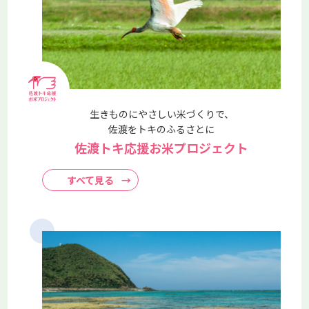
2026.03.10
コープデリ連合会
コープみらい
いばらきコープ
とちぎコープ
コープぐんま
コープながの
コープデリにいがた
「令和6年能登半島地震及び能登半島豪雨災害募金」に8,211
万2,410円が寄せられました
生きものにやさしい米づくりで、
2026.01.19
コープデリ連合会
コープみらい
佐渡をトキのふるさとに
いばらきコープ
とちぎコープ
コープぐんま
佐渡トキ応援お米プロジェクト
【食べて未来へつなごう】有機農産物～農事組
合法人千葉産直センター（ほうれん草）～
すべて見る
→
【食べて未来へつなごう】有機農産物～農事組合法人千葉産
直センター（ほうれん草）～ この記事では、コープデリで
取り扱う「有機農産物」について紹介しています。 コープ
デリ連合会
2026.01.12
コープみらい
いばらきコープ
とちぎコープ
コープぐんま
コープデリにいがた
「はがき・切手回収キャンペーン」に取り組ん