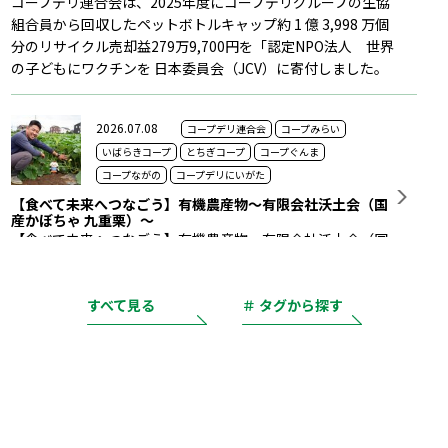
コープデリ連合会は、2025年度にコープデリグループの生協
組合員から回収したペットボトルキャップ約 1 億 3,998 万個
分のリサイクル売却益279万9,700円を「認定NPO法人 世界
の子どもにワクチンを 日本委員会（JCV）に寄付しました。
2026.07.08
コープデリ連合会
コープみらい
いばらきコープ
とちぎコープ
コープぐんま
コープながの
コープデリにいがた
【食べて未来へつなごう】有機農産物～有限会社沃土会（国
産かぼちゃ 九重栗）～
【食べて未来へつなごう】有機農産物～有限会社沃土会（国
産かぼちゃ 九重栗）～ この記事では、コープデリで取り扱
う「有機農産物」について紹介しています。 コープデリ連
合会
すべて見る
＃ タグから探す
2026.06.22
コープデリ連合会
コープみらい
いばらきコープ
とちぎコープ
コープぐんま
コープながの
コープデリにいがた
【食べて未来へつなごう】有機農産物～紀ノ川農業協同組合