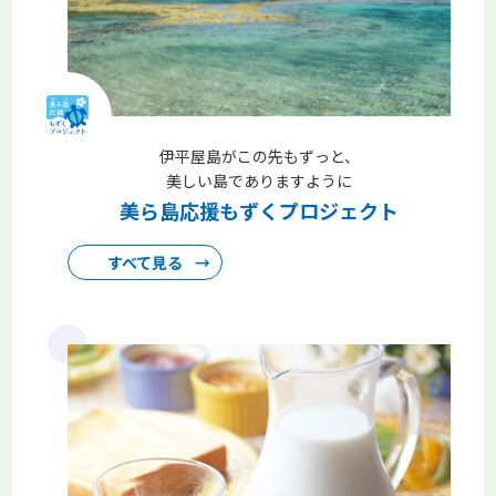
でいます（5月31日まで）
コープみらい、いばらきコープ、とちぎコープ、コープぐん
ま、コープデリにいがたは、はがき・切手などを皆さんに寄
付いただき、その換金で得られる資金を「取り残されている
子ども、取り残される恐れがある子ども」の支援活動をして
いる団体へ寄付する「はがき・切手回収キャンペーン」に取
伊平屋島がこの先もずっと、
り組んでいます。
美しい島でありますように
美ら島応援もずくプロジェクト
すべて見る
→