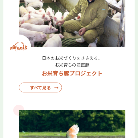
核兵器不拡散条約（NPT）再検討会議に合わせ生協代表団へ
コープデリグループから代表者2名が参加
2026.06.04
コープデリ連合会
コープみらい
いばらきコープ
とちぎコープ
コープぐんま
コープながの
コープデリにいがた
MSCジャパンが「豊かな海をいつまでも。選ぼうMSCラベ
ル」キャンペーンを開催
日本のお米づくりをささえる、
お米育ちの産直豚
お米育ち豚プロジェクト
2026.05.25
コープデリ連合会
コープみらい
いばらきコープ
とちぎコープ
コープぐんま
すべて見る
→
コープながの
コープデリにいがた
【食べて未来へつなごう】有機農産物～有限会社赤井川コロ
ポックル村（北海道グリーンアスパラガス）～
【食べて未来へつなごう】有機農産物～有限会社赤井川コロ
ポックル村（北海道グリーンアスパラガス）～ この記事で
は、コープデリで取り扱う「有機農産物」について紹介して
います。 コープデリ連合会