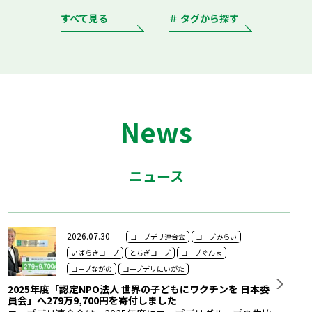
すべて見る
＃ タグから探す
News
ニュース
2026.07.30
コープデリ連合会
コープみらい
いばらきコープ
とちぎコープ
コープぐんま
コープながの
コープデリにいがた
2025年度「認定NPO法人 世界の子どもにワクチンを 日本委
員会」へ279万9,700円を寄付しました