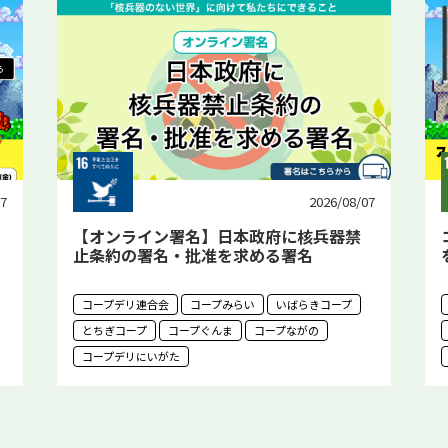
07
2026/07/27
コープデリのエコ活「アッチアチ大魔王
を倒せ！エコ活の冒険」
コープデリ連合会
コープみらい
いばらきコープ
とちぎコープ
コープぐんま
コープながの
コープデリにいがた