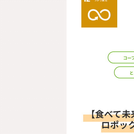
コー
と
【食べて未
ロポッ