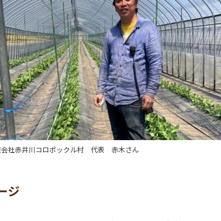
限会社赤井川コロポックル村 代表 赤木さん
ージ