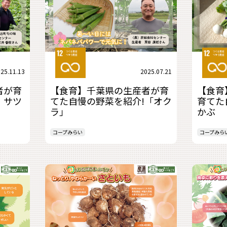
25.11.13
2025.07.21
者が育
【食育】千葉県の生産者が育
【食育
！サツ
てた自慢の野菜を紹介!「オク
育てた
ラ」
かぶ
コープみらい
コープみら