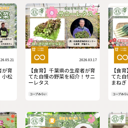
26.05.21
2026.03.17
者が育
【食育】千葉県の生産者が育
【食育
！小松
てた自慢の野菜を紹介！サニ
てた自
ーレタス
まねぎ
コープみらい
コープみら