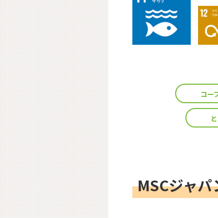
コー
と
MSCジャ