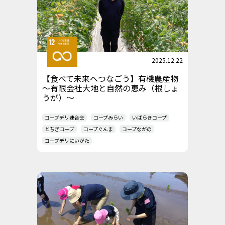
2025.12.22
【食べて未来へつなごう】有機農産物
～有限会社大地と自然の恵み（根しょ
うが）～
コープデリ連合会
コープみらい
いばらきコープ
とちぎコープ
コープぐんま
コープながの
コープデリにいがた