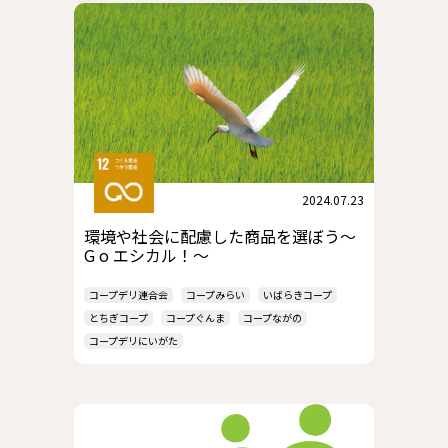
2024.07.23
環境や社会に配慮した商品を選ぼう～
G o エシカル！～
コープデリ連合会
コープみらい
いばらきコープ
とちぎコープ
コープぐんま
コープながの
コープデリにいがた