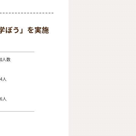
学ぼう」を実施
加人数
34人
26人