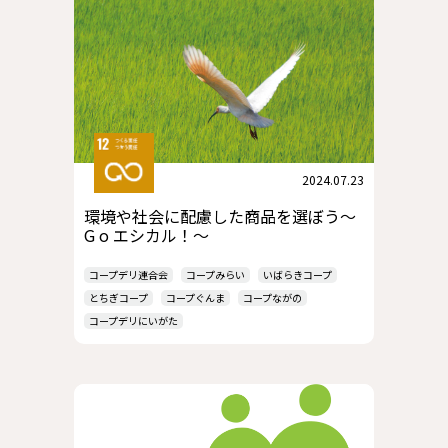
2024.07.23
環境や社会に配慮した商品を選ぼう～
G o エシカル！～
コープデリ連合会
コープみらい
いばらきコープ
とちぎコープ
コープぐんま
コープながの
コープデリにいがた