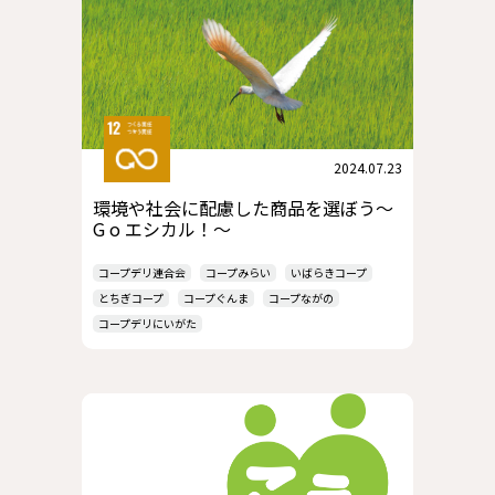
2024.07.23
環境や社会に配慮した商品を選ぼう～
G o エシカル！～
コープデリ連合会
コープみらい
いばらきコープ
とちぎコープ
コープぐんま
コープながの
コープデリにいがた