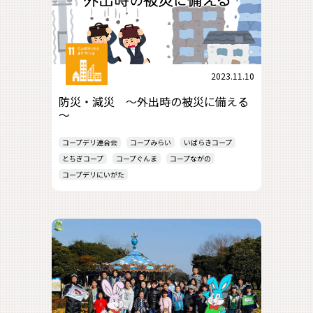
2023.11.10
防災・減災 ～外出時の被災に備える
～
コープデリ連合会
コープみらい
いばらきコープ
とちぎコープ
コープぐんま
コープながの
コープデリにいがた