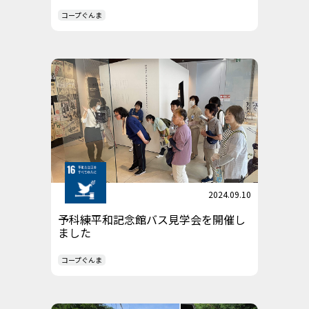
コープぐんま
2024.09.10
予科練平和記念館バス見学会を開催し
ました
コープぐんま