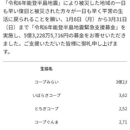
「令和6年能登半島地震」により被災した地域の一日
も早い復旧と被災された方々が一日も早く平常の生
活に戻られることを願い、1月8日（月）から3月31日
（日）まで「令和6年能登半島地震緊急支援募金」を
実施し、5億3,228万5,716円の募金をお寄せいただき
ました。ご支援いただいた皆様に御礼申し上げま
す。
生協名
コープみらい
3億2,6
いばらきコープ
3,62
とちぎコープ
2,52
コープぐんま
2,71