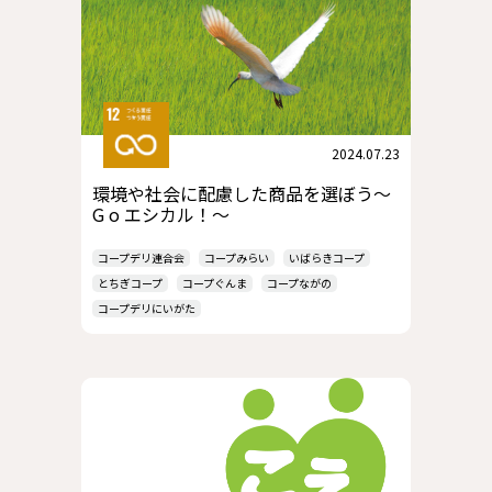
2024.07.23
環境や社会に配慮した商品を選ぼう～
G o エシカル！～
コープデリ連合会
コープみらい
いばらきコープ
とちぎコープ
コープぐんま
コープながの
コープデリにいがた