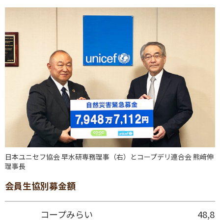
日本ユニセフ協会 早水研専務理事（右）とコープデリ連合会 熊﨑伸
理事長
会員生協別募金額
コープみらい
48,8