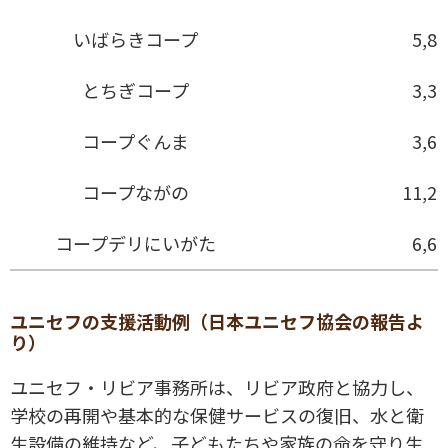
いばらきコープ
5,8
とちぎコープ
3,3
コープぐんま
3,6
コープながの
11,2
コープデリにいがた
6,6
ユニセフの支援活動例（日本ユニセフ協会の報告よ
り）
ユニセフ・リビア事務所は、リビア政府と協力し、
学校の再開や基本的な保健サービスの復旧、水と衛
生設備の維持など、子どもたちや家族の命を守り生