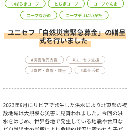
いばらきコープ
とちぎコープ
コープぐんま
コープながの
コープデリにいがた
ユニセフ「自然災害緊急募金」の贈呈
式を行いました
#災害復興支援
#ユニセフ支援
#寄付・寄贈・贈呈
#募金活動
2023年9月にリビアで発生した洪水により北東部の複
数地域は大規模な災害に見舞われました。今回の洪
水をはじめ、世界各地で発生している地震や台風な
ど自然災害の影響により危機的状況に置かれた子ど