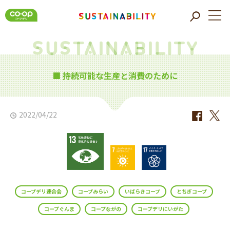
■ 持続可能な生産と消費のために
2022/04/22
コープデリ連合会
コープみらい
いばらきコープ
とちぎコープ
コープぐんま
コープながの
コープデリにいがた