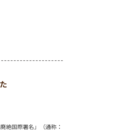
た
器廃絶国際署名」（通称：