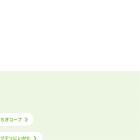
とちぎコープ
ープデリにいがた