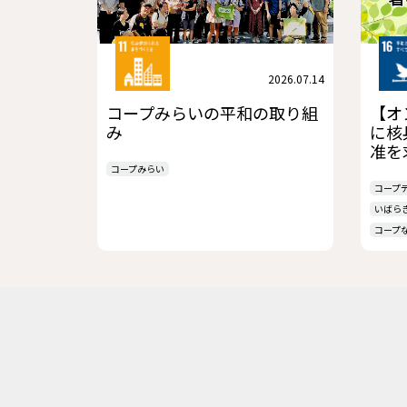
2026.07.14
コープみらいの平和の取り組
【オ
み
に核
准を
コープみらい
コープ
いばら
コープ