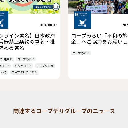
2026.08.07
202
ンライン署名】日本政府
コープみらい「平和の旅
兵器禁止条約の署名・批
金」へご協力をお願いし
求める署名
コープみらい
デリ連合会
コープみらい
きコープ
とちぎコープ
コープぐんま
ながの
コープデリにいがた
関連するコープデリグループのニュース