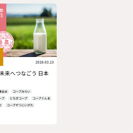
2026.03.23
 未来へつなごう 日本
連合会
コープみらい
ープ
とちぎコープ
コープぐんま
の
コープデリにいがた