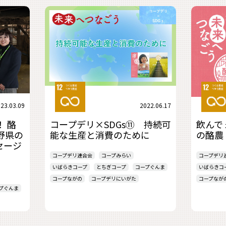
23.03.09
2022.06.17
！ 酪
コープデリ×SDGs⑪ 持続可
飲んで
野県の
能な生産と消費のために
の酪農
セージ
コープデリ連合会
コープみらい
コープデリ
いばらきコープ
とちぎコープ
コープぐんま
いばらきコ
コープながの
コープデリにいがた
コープなが
プぐんま