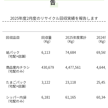
告
2025年度2月度のリサイクル回収実績を報告します
回収品目
回収量
2025年度累計
2024
（Kg）
（Kg）
（Kg）
紙パック
6,113
74,684
69,565
（宅配+店舗）
商品案内チラシ
430,679
4,477,561
4,644,
（宅配のみ）
たまごパック
3,122
23,118
25,451
（宅配+店舗）
シッパー内袋
6,181
61,165
60,344
（宅配のみ）